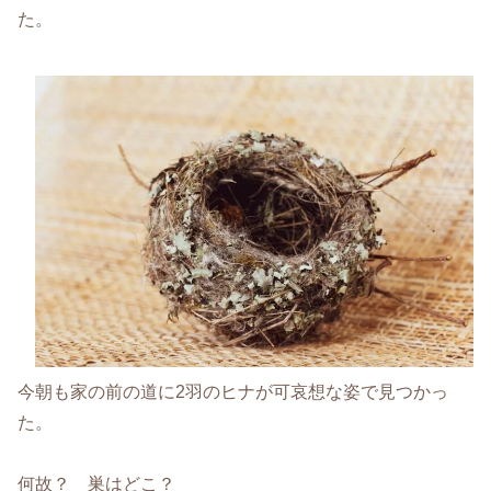
た。
今朝も家の前の道に2羽のヒナが可哀想な姿で見つかっ
た。
何故？ 巣はどこ？