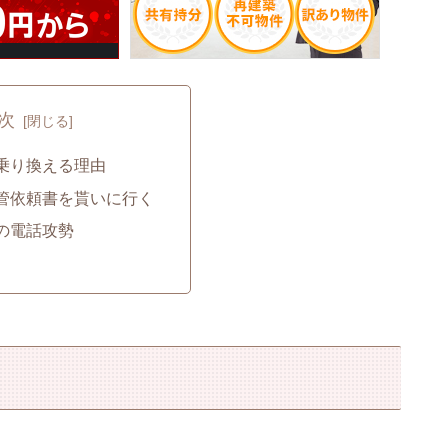
次
乗り換える理由
管依頼書を貰いに行く
の電話攻勢