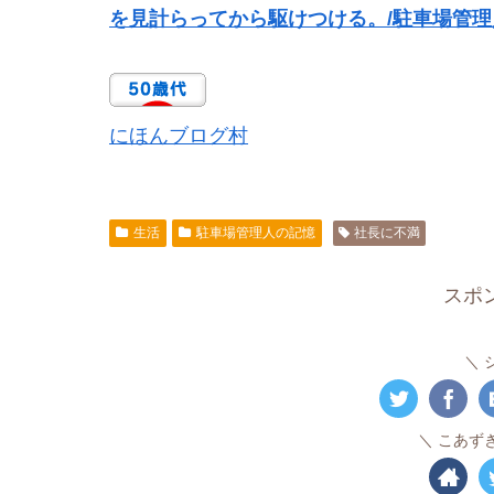
を見計らってから駆けつける。/駐車場管理
にほんブログ村
生活
駐車場管理人の記憶
社長に不満
スポ
こあず