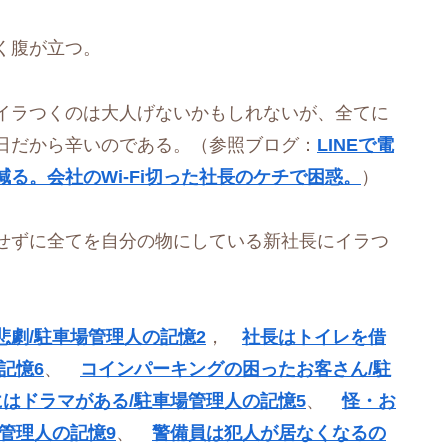
く腹が立つ。
イラつくのは大人げないかもしれないが、全てに
日だから辛いのである。（参照ブログ：
LINEで電
る。会社のWi-Fi切った社長のケチで困惑。
）
せずに全てを自分の物にしている新社長にイラつ
悲劇/駐車場管理人の記憶2
，
社長はトイレを借
記憶6
、
コインパーキングの困ったお客さん/駐
はドラマがある/駐車場管理人の記憶5
、
怪・お
管理人の記憶9
、
警備員は犯人が居なくなるの