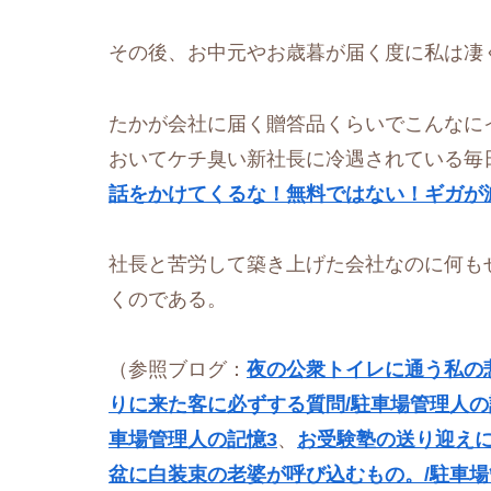
その後、お中元やお歳暮が届く度に私は凄
たかが会社に届く贈答品くらいでこんなに
おいてケチ臭い新社長に冷遇されている毎
話をかけてくるな！無料ではない！ギガが減
社長と苦労して築き上げた会社なのに何も
くのである。
（参照ブログ：
夜の公衆トイレに通う私の
りに来た客に必ずする質問/駐車場管理人の
車場管理人の記憶3
、
お受験塾の送り迎えに
盆に白装束の老婆が呼び込むもの。/駐車場